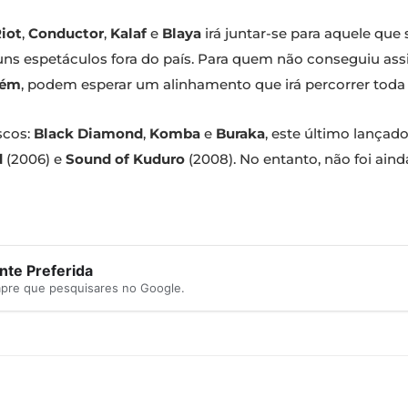
iot
,
Conductor
,
Kalaf
e
Blaya
irá juntar-se para aquele que 
uns espetáculos fora do país. Para quem não conseguiu assi
lém
, podem esperar um alinhamento que irá percorrer toda
scos:
Black Diamond
,
Komba
e
Buraka
, este último lançad
d
(2006) e
Sound of Kuduro
(2008). No entanto, não foi ainda
te Preferida
mpre que pesquisares no Google.