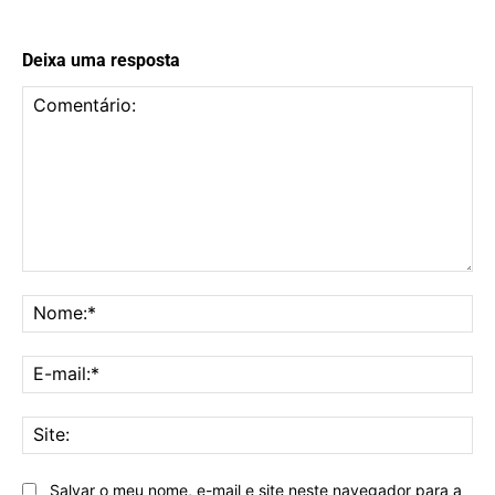
Deixa uma resposta
Comentário:
No
E-
mai
Sit
Salvar o meu nome, e-mail e site neste navegador para a