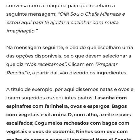
conversa com a máquina para que recebam a
seguinte mensagem:
“Olá! Sou o Chefe Milaneza e
estou aqui para te ajudar a cozinhar com muita
imaginação.”
Na mensagem seguinte, é pedido que escolham uma
das opções disponíveis, pelo que devem selecionar a
que diz
“Nós receitamos”
. Clicam em
“Preparar
Receita”
e, a partir daí, vão dizendo os ingredientes.
A título de exemplo, por aqui dissemos natas e ovos e
foram sugeridos os seguintes pratos:
Lasanha com
espinafres com farinheira, ovos e espargos
;
Bagos
com vegetais e vitamina D, com alho, azeite e ovos
escalfados
;
Cogumelos recheados com bagos com
vegetais e ovos de codorniz
;
Ninhos com ovo com
molho de carne e ovos
; e
Linguine al Nero di Seppia