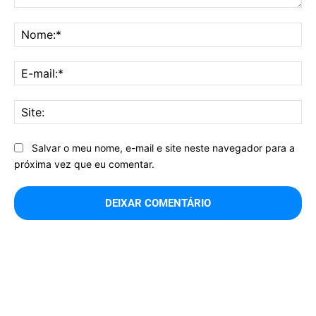
Comentário:
No
E-
mai
Sit
Salvar o meu nome, e-mail e site neste navegador para a
próxima vez que eu comentar.