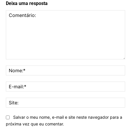
Deixa uma resposta
Comentário:
No
E-
mai
Sit
Salvar o meu nome, e-mail e site neste navegador para a
próxima vez que eu comentar.