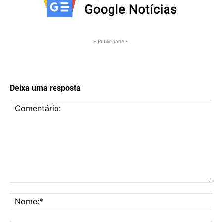
- Publicidade -
Deixa uma resposta
Comentário:
No