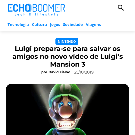
Tecnologia
Cultura
Jogos
Sociedade
Viagens
NINTENDO
Luigi prepara-se para salvar os
amigos no novo vídeo de Luigi’s
Mansion 3
25/10/2019
por
David Fialho