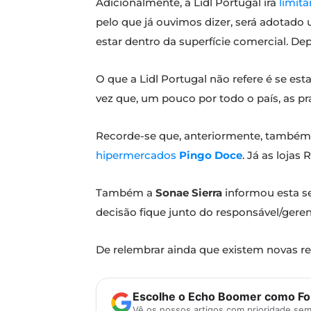
Adicionalmente, a Lidl Portugal irá
limita
pelo que já ouvimos dizer, será adotad
estar dentro da superfície comercial. D
O que a Lidl Portugal não refere é se es
vez que, um pouco por todo o país, as p
Recorde-se que, anteriormente, també
hipermercados
Pingo Doce
. Já as loja
Também a
Sonae Sierra
informou esta se
decisão fique junto do responsável/geren
De relembrar ainda que existem novas r
Escolhe o Echo Boomer como Fon
Vê os nossos artigos com prioridade se