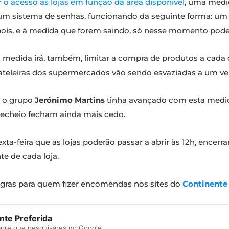
r o acesso às lojas em função da área disponível
, uma medid
o um sistema de senhas, funcionando da seguinte forma: 
epois, e à medida que forem saindo, só nesse momento poder
ta medida irá, também, limitar a compra de produtos a cada
rateleiras dos supermercados vão sendo esvaziadas a um v
m o grupo
Jerónimo Martins
tinha avançado com esta medi
s Recheio fecham ainda mais cedo.
xta-feira que as lojas poderão passar a abrir às 12h, encerr
te de cada loja.
egras para quem fizer encomendas nos sites do
Continent
te Preferida
mpre que pesquisares no Google.