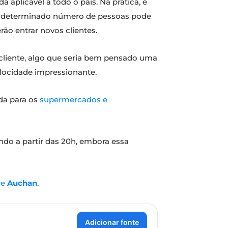
a aplicável a todo o país. Na prática, e
um determinado número de pessoas pode
ão entrar novos clientes.
 cliente, algo que seria bem pensado uma
elocidade impressionante.
da para os
supermercados e
ando a partir das 20h, embora essa
e
e
Auchan
.
Adicionar fonte