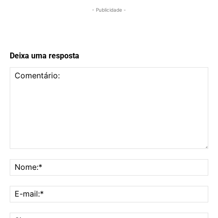
- Publicidade -
Deixa uma resposta
Comentário:
No
E-
mai
Sit