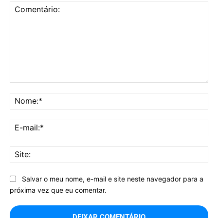
Comentário:
No
E-
mai
Sit
Salvar o meu nome, e-mail e site neste navegador para a
próxima vez que eu comentar.