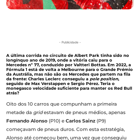
- Publicidade -
A última corrida no circuito de Albert Park tinha sido no
longínquo ano de 2019, onde a vitória caiu para o
Mercedes nº 77, conduzido por Valtteri Bottas. Em 2022, a
Fórmula 1 está de volta a Melbourne para o Grande Prémio
da Austrália, mas não são os Mercedes que partem na fila
da frente: Charles Leclerc conseguiu a
pole position
,
seguido de Max Verstappen e Sergio Pérez. Teria o
monegasco velocidade suficiente para manter os Red Bull
atrás?
Oito dos 10 carros que compunham a primeira
metade da
grid
estavam de pneus médios, apenas
Fernando Alonso
(P10) e
Carlos Sainz
(P9)
começavam de pneus duros. Com esta estratégia,
Alonso até começou bem, uma vez que conseguiu