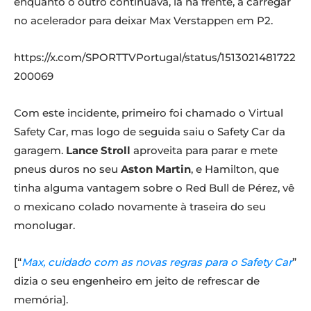
enquanto o outro continuava, lá na frente, a carregar
no acelerador para deixar Max Verstappen em P2.
https://x.com/SPORTTVPortugal/status/1513021481722
200069
Com este incidente, primeiro foi chamado o Virtual
Safety Car, mas logo de seguida saiu o Safety Car da
garagem.
Lance Stroll
aproveita para parar e mete
pneus duros no seu
Aston Martin
, e Hamilton, que
tinha alguma vantagem sobre o Red Bull de Pérez, vê
o mexicano colado novamente à traseira do seu
monolugar.
[“
Max, cuidado com as novas regras para o Safety Car
”
dizia o seu engenheiro em jeito de refrescar de
memória].