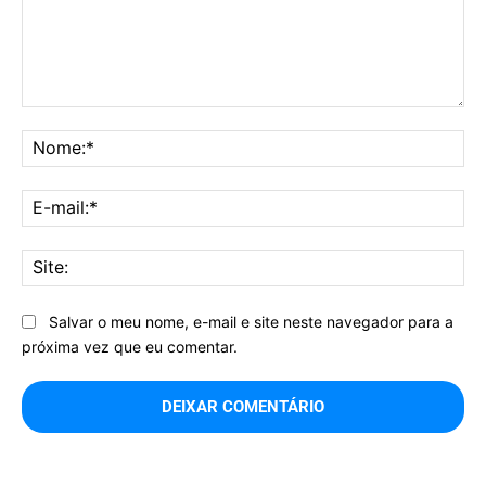
Comentário:
No
E-
mai
Sit
Salvar o meu nome, e-mail e site neste navegador para a
próxima vez que eu comentar.