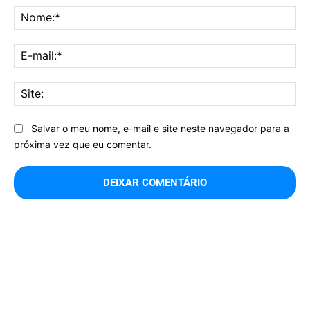
No
E-
mai
Sit
Salvar o meu nome, e-mail e site neste navegador para a
próxima vez que eu comentar.