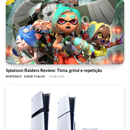
Splatoon Raiders Review: Tinta, grind e repetição
NINTENDO
DAVID FIALHO
-
05/08/2026