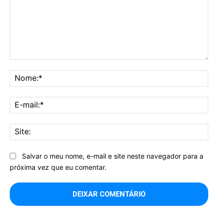
Comentário:
No
E-
mai
Sit
Salvar o meu nome, e-mail e site neste navegador para a
próxima vez que eu comentar.