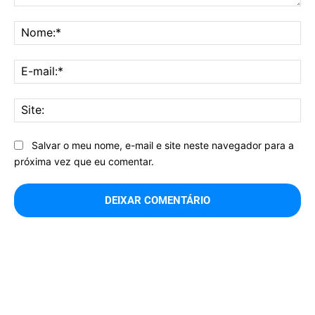
Comentário:
No
E-
mai
Sit
Salvar o meu nome, e-mail e site neste navegador para a
próxima vez que eu comentar.