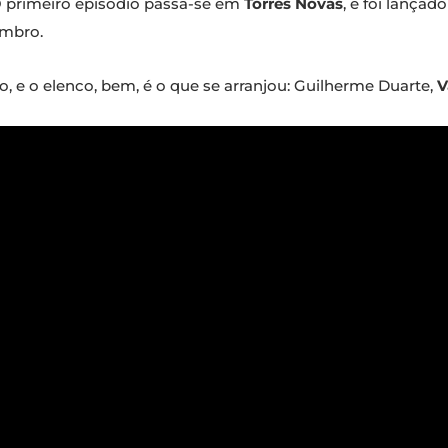
 O primeiro episódio passa-se em
Torres Novas
, e foi lança
embro.
, e o elenco, bem, é o que se arranjou: Guilherme Duarte,
V