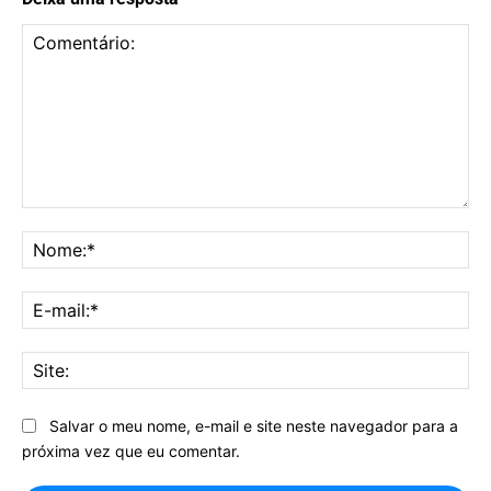
Comentário:
No
E-
mai
Sit
Salvar o meu nome, e-mail e site neste navegador para a
próxima vez que eu comentar.