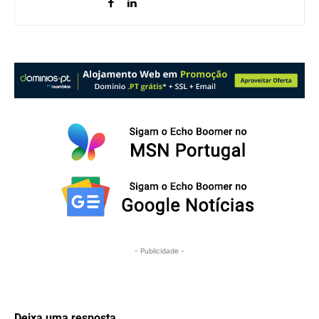
- Publicidade -
Deixa uma resposta