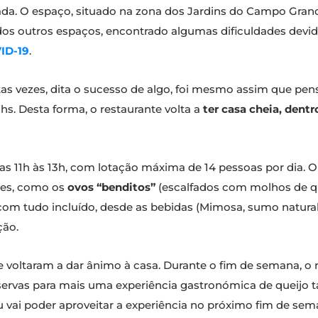
ada. O espaço, situado na zona dos Jardins do Campo Grand
s outros espaços, encontrado algumas dificuldades devido
ID-19
.
tas vezes, dita o sucesso de algo, foi mesmo assim que pe
hs. Desta forma, o restaurante volta a
ter casa cheia, dent
11h às 13h, com lotação máxima de 14 pessoas por dia. O 
des, como os
ovos “benditos”
(escalfados com molhos de q
om tudo incluído, desde as bebidas (Mimosa, sumo natur
ção.
voltaram a dar ânimo à casa. Durante o fim de semana, o re
servas para mais uma experiência gastronómica de queijo 
vai poder aproveitar a experiência no próximo fim de sema