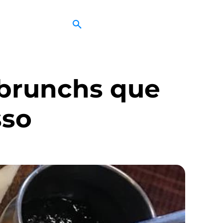
 brunchs que
sso