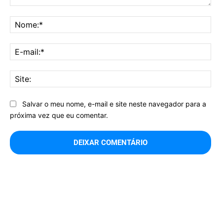
Comentário:
No
E-
mai
Sit
Salvar o meu nome, e-mail e site neste navegador para a
próxima vez que eu comentar.