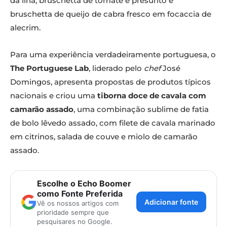
da ilha, bruschetta de tomate e presunto e
bruschetta de queijo de cabra fresco em focaccia de
alecrim.
Para uma experiência verdadeiramente portuguesa, o
The Portuguese Lab
, liderado pelo
chef
José
Domingos, apresenta propostas de produtos típicos
nacionais e criou uma
tiborna doce de cavala com
camarão assado
, uma combinação sublime de fatia
de bolo lêvedo assado, com filete de cavala marinado
em citrinos, salada de couve e miolo de camarão
assado.
Escolhe o Echo Boomer
como Fonte Preferida
Adicionar fonte
Vê os nossos artigos com
prioridade sempre que
pesquisares no Google.