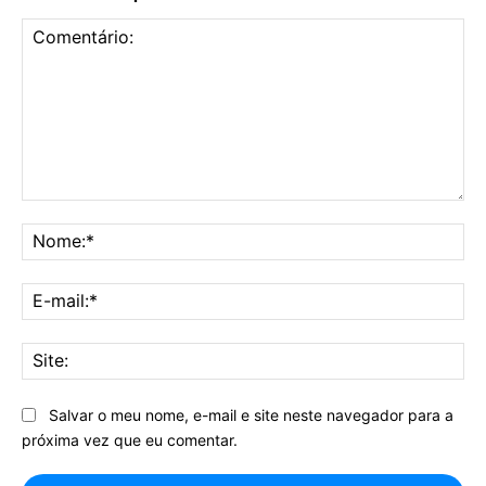
Comentário:
No
E-
mai
Sit
Salvar o meu nome, e-mail e site neste navegador para a
próxima vez que eu comentar.