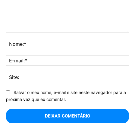
Comentário:
No
E-
mai
Sit
Salvar o meu nome, e-mail e site neste navegador para a
próxima vez que eu comentar.