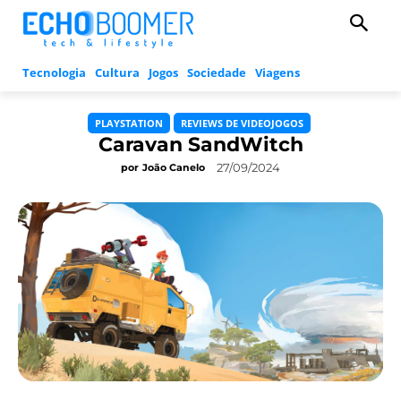
Tecnologia
Cultura
Jogos
Sociedade
Viagens
PLAYSTATION
REVIEWS DE VIDEOJOGOS
Caravan SandWitch
27/09/2024
por
João Canelo