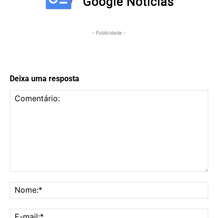
- Publicidade -
Deixa uma resposta
Comentário:
No
E-