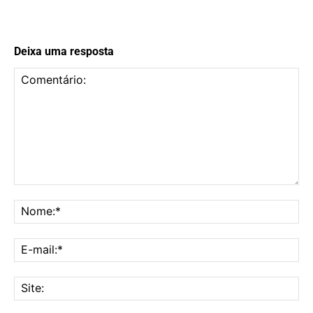
Deixa uma resposta
Comentário:
No
E-
mai
Sit