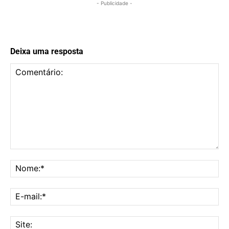
- Publicidade -
Deixa uma resposta
Comentário:
No
E-
mai
Sit