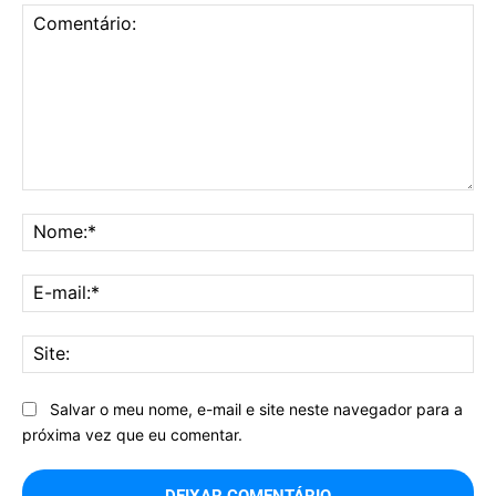
Comentário:
No
E-
mai
Sit
Salvar o meu nome, e-mail e site neste navegador para a
próxima vez que eu comentar.