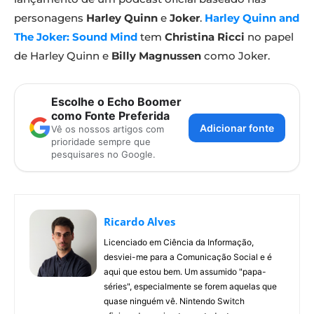
personagens
Harley Quinn
e
Joker
.
Harley Quinn and
The Joker: Sound Mind
tem
Christina Ricci
no papel
de Harley Quinn e
Billy Magnussen
como Joker.
Escolhe o Echo Boomer
como Fonte Preferida
Adicionar fonte
Vê os nossos artigos com
prioridade sempre que
pesquisares no Google.
Ricardo Alves
Licenciado em Ciência da Informação,
desviei-me para a Comunicação Social e é
aqui que estou bem. Um assumido "papa-
séries", especialmente se forem aquelas que
quase ninguém vê. Nintendo Switch