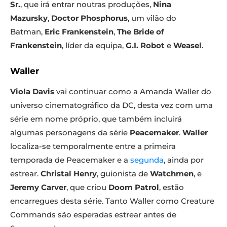
Sr.
, que irá entrar noutras produções,
Nina
Mazursky
,
Doctor Phosphorus
, um vilão do
Batman,
Eric Frankenstein
,
The Bride of
Frankenstein
, líder da equipa,
G.I. Robot
e
Weasel
.
Waller
Viola Davis
vai continuar como a Amanda Waller do
universo cinematográfico da DC, desta vez com uma
série em nome próprio, que também incluirá
algumas personagens da série
Peacemaker
.
Waller
localiza-se temporalmente entre a primeira
temporada de Peacemaker e a
segunda
, ainda por
estrear.
Christal Henry
, guionista de
Watchmen
,
e
Jeremy Carver
, que criou
Doom Patrol
, estão
encarregues desta série. Tanto Waller como Creature
Commands são esperadas estrear antes de