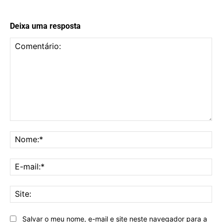
Deixa uma resposta
Comentário:
No
E-
mai
Sit
Salvar o meu nome, e-mail e site neste navegador para a