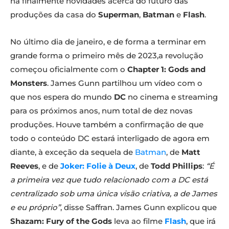
há finalmente novidades acerca do futuro das
produções da casa do
Superman
,
Batman
e
Flash
.
No último dia de janeiro, e de forma a terminar em
grande forma o primeiro mês de 2023,a revolução
começou oficialmente com o
Chapter 1: Gods and
Monsters
. James Gunn partilhou um vídeo com o
que nos espera do mundo
DC
no cinema e streaming
para os próximos anos, num total de dez novas
produções. Houve também a confirmação de que
todo o conteúdo DC estará interligado de agora em
diante, à exceção da sequela de
Batman
, de
Matt
Reeves
, e de
Joker: Folie à Deux
, de
Todd Phillips
:
“É
a primeira vez que tudo relacionado com a DC está
centralizado sob uma única visão criativa, a de James
e eu próprio”
, disse Saffran. James Gunn explicou que
Shazam: Fury of the Gods
leva ao filme
Flash
, que irá