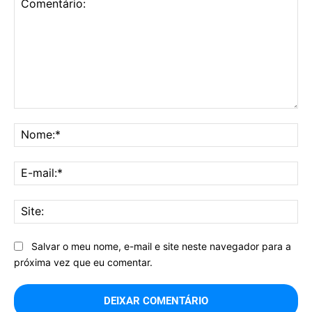
Comentário:
No
E-
mai
Sit
Salvar o meu nome, e-mail e site neste navegador para a
próxima vez que eu comentar.