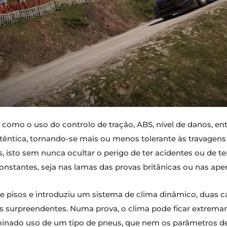
como o uso do controlo de tração, ABS, nível de danos, en
êntica, tornando-se mais ou menos tolerante às travagens 
 isto sem nunca ocultar o perigo de ter acidentes ou de ter
nstantes, seja nas lamas das provas britânicas ou nas aper
pisos e introduziu um sistema de clima dinâmico, duas car
as surpreendentes. Numa prova, o clima pode ficar extrema
inado uso de um tipo de pneus, que nem os parâmetros de 