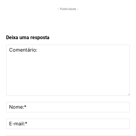
- Publicidade -
Deixa uma resposta
Comentário:
No
E-
mai