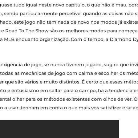
uase tudo igual neste novo capítulo, o que não é mau, por
 sendo particularmente percetível quando as coisas não 
balhado, este jogo não tem nada de novo nos modos já exist
er e Road To The Show são os melhores modos para começar
e a MLB enquanto organização. Com o tempo, a Diamond Dy
exigência de jogo, se nunca tiverem jogado, sugiro que in
todas as mecânicas de jogo com calma e escolher os métod
er que são vários e muito distintos. É certo que esses mé
o e entusiasmo em saltar para o campo, há a tendência e
ntal olhar para os métodos existentes com olhos de ver.
 a usar, tenham em conta o que mais vos satisfizer e se ad