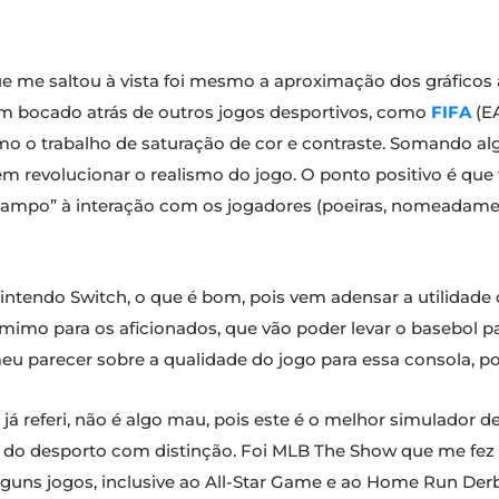
ue me saltou à vista foi mesmo a aproximação dos gráfico
m bocado atrás de outros jogos desportivos, como
FIFA
(E
mo o trabalho de saturação de cor e contraste. Somando alg
 revolucionar o realismo do jogo. O ponto positivo é que 
campo” à interação com os jogadores (poeiras, nomeadament
intendo Switch, o que é bom, pois vem adensar a utilidade 
mo para os aficionados, que vão poder levar o basebol pa
eu parecer sobre a qualidade do jogo para essa consola, po
mo já referi, não é algo mau, pois este é o melhor simulado
a do desporto com distinção. Foi MLB The Show que me fez
lguns jogos, inclusive ao All-Star Game e ao Home Run Derb