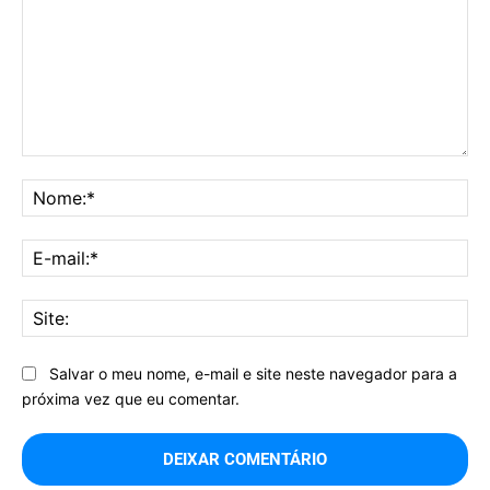
Comentário:
No
E-
mai
Sit
Salvar o meu nome, e-mail e site neste navegador para a
próxima vez que eu comentar.