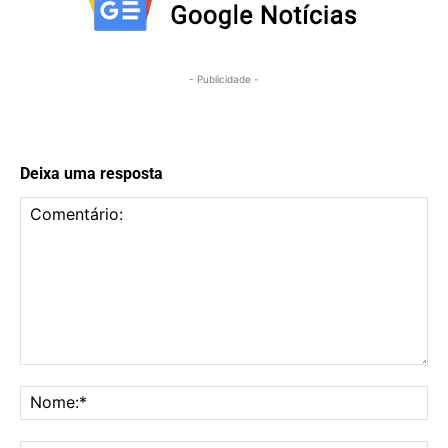
- Publicidade -
Deixa uma resposta
Comentário:
No