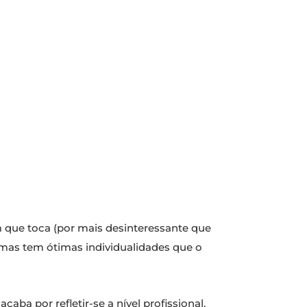
 que toca (por mais desinteressante que
as tem ótimas individualidades que o
ba por refletir-se a nível profissional,