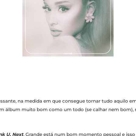
essante, na medida em que consegue tornar tudo aquilo em
m álbum muito bom como um todo (se calhar nem bom), m
nk U, Next
, Grande está num bom momento pessoal e isso aca