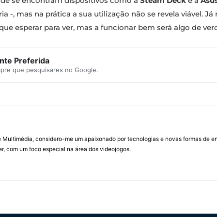
onde se encontram dispositivos como a
Steam Deck
e a
Asu
-, mas na prática a sua utilização não se revela viável. Já
que esperar para ver, mas a funcionar bem será algo de ver
te Preferida
mpre que pesquisares no Google.
Multimédia, considero-me um apaixonado por tecnologias e novas formas de ent
, com um foco especial na área dos videojogos.