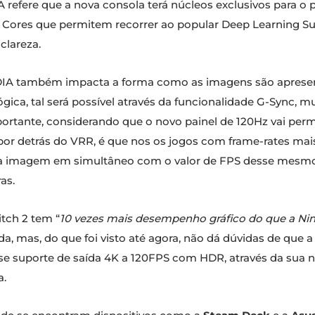
IA refere que a nova consola terá núcleos exclusivos para 
ores que permitem recorrer ao popular Deep Learning Sup
clareza.
DIA também impacta a forma como as imagens são apresen
ica, tal será possível através da funcionalidade G-Sync, m
ortante, considerando que o novo painel de 120Hz vai per
por detrás do VRR, é que nos os jogos com frame-rates mai
 sua imagem em simultâneo com o valor de FPS desse m
as.
tch 2 tem “
10 vezes mais desempenho gráfico do que a Ni
, mas, do que foi visto até agora, não dá dúvidas de que 
se suporte de saída 4K a 120FPS com HDR, através da sua n
a.