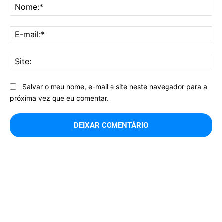
No
E-
mai
Sit
Salvar o meu nome, e-mail e site neste navegador para a
próxima vez que eu comentar.