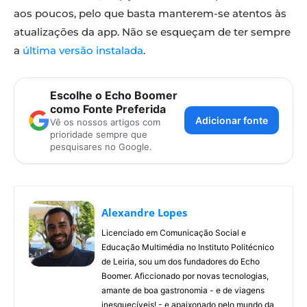
aos poucos, pelo que basta manterem-se atentos às
atualizações da app. Não se esqueçam de ter sempre
a
última versão instalada
.
Escolhe o Echo Boomer
como Fonte Preferida
Adicionar fonte
Vê os nossos artigos com
prioridade sempre que
pesquisares no Google.
Alexandre Lopes
Licenciado em Comunicação Social e
Educação Multimédia no Instituto Politécnico
de Leiria, sou um dos fundadores do Echo
Boomer. Aficcionado por novas tecnologias,
amante de boa gastronomia - e de viagens
inesquecíveis! - e apaixonado pelo mundo da