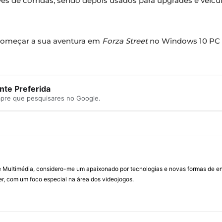
vés de corridas, sendo depois usados para upgrades e veí
começar a sua aventura em
Forza Street
no Windows 10 PC 
te Preferida
mpre que pesquisares no Google.
Multimédia, considero-me um apaixonado por tecnologias e novas formas de ent
, com um foco especial na área dos videojogos.