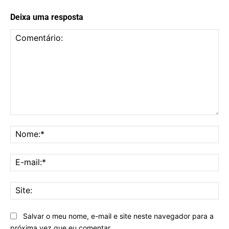
Deixa uma resposta
Comentário:
No
E-
mai
Sit
Salvar o meu nome, e-mail e site neste navegador para a
próxima vez que eu comentar.