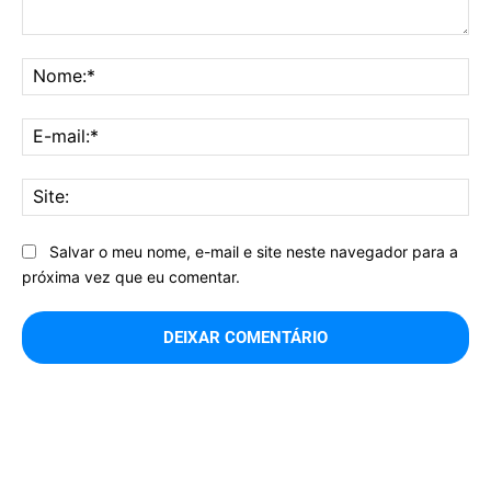
Comentário:
No
E-
mai
Sit
Salvar o meu nome, e-mail e site neste navegador para a
próxima vez que eu comentar.