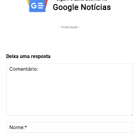
- Publicidade -
Deixa uma resposta
Comentário:
No