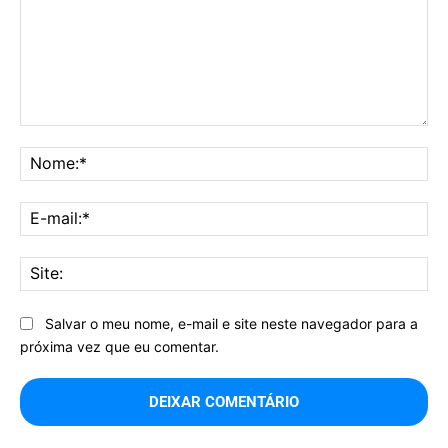
Comentário:
No
E-
mai
Sit
Salvar o meu nome, e-mail e site neste navegador para a
próxima vez que eu comentar.