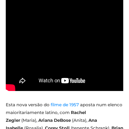
Esta nova versão do
filme de 1957
aposta num elenco
maioritariamente latino, com
Rachel
Zegler
(Maria),
Ariana DeBose
(Anita),
Ana
Isabelle
(Rosalia),
Corey Stoll
(tenente Schrank),
Brian