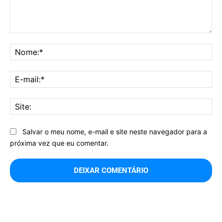
Comentário:
No
E-
mai
Sit
Salvar o meu nome, e-mail e site neste navegador para a
próxima vez que eu comentar.