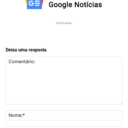
- Publicidade -
Deixa uma resposta
Comentário:
No