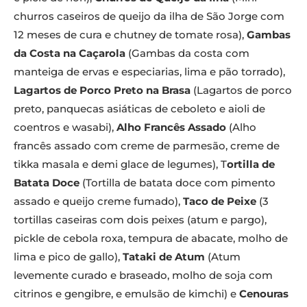
churros caseiros de queijo da ilha de São Jorge com
12 meses de cura e chutney de tomate rosa),
Gambas
da Costa na Caçarola
(Gambas da costa com
manteiga de ervas e especiarias, lima e pão torrado),
Lagartos de Porco Preto na Brasa
(Lagartos de porco
preto, panquecas asiáticas de ceboleto e aioli de
coentros e wasabi),
Alho Francês Assado
(Alho
francês assado com creme de parmesão, creme de
tikka masala e demi glace de legumes), T
ortilla de
Batata Doce
(Tortilla de batata doce com pimento
assado e queijo creme fumado),
Taco de Peixe
(3
tortillas caseiras com dois peixes (atum e pargo),
pickle de cebola roxa, tempura de abacate, molho de
lima e pico de gallo),
Tataki de Atum
(Atum
levemente curado e braseado, molho de soja com
citrinos e gengibre, e emulsão de kimchi) e
Cenouras