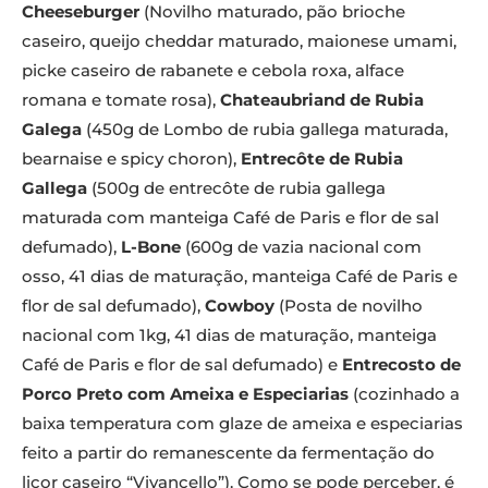
Cheeseburger
(Novilho maturado, pão brioche
caseiro, queijo cheddar maturado, maionese umami,
picke caseiro de rabanete e cebola roxa, alface
romana e tomate rosa),
Chateaubriand de Rubia
Galega
(450g de Lombo de rubia gallega maturada,
bearnaise e spicy choron),
Entrecôte de Rubia
Gallega
(500g de entrecôte de rubia gallega
maturada com manteiga Café de Paris e flor de sal
defumado),
L-Bone
(600g de vazia nacional com
osso, 41 dias de maturação, manteiga Café de Paris e
flor de sal defumado),
Cowboy
(Posta de novilho
nacional com 1kg, 41 dias de maturação, manteiga
Café de Paris e flor de sal defumado) e
Entrecosto de
Porco Preto com Ameixa e Especiarias
(cozinhado a
baixa temperatura com glaze de ameixa e especiarias
feito a partir do remanescente da fermentação do
licor caseiro “Vivancello”). Como se pode perceber, é