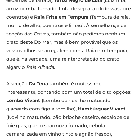
escamas de batata),
Arroz Negro de Lula
(Lula frita,
arroz bomba fumado, tinta de sépia, aioli de wasabi e
coentros) e
Raia Frita em Tempura
(Tempura de raia,
molho de alho, coentros e limão). À semelhança da
secção das Ostras, também não pedimos nenhum
prato deste Do Mar, mas é bem provável que os
vossos olhos se arregalem com a Raia em Tempura,
que é, na verdade, uma reinterpretação do prato
algarvio
Raia Alhada
.
A secção
Da Terra
também é muitíssimo
interessante, contando com um total de oito opções:
Lombo Vivant
(Lombo de novilho maturado
glaceado com figo e tomilho),
Hambúrguer Vivant
(Novilho maturado, pão brioche caseiro, escalope de
foie gras, queijo scarmoza fumado, cebola
camarelizada em vinho tinto e agrião fresco),