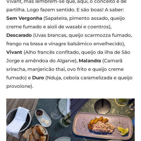
Vivant, mas lembrem-se que, aqui, o conceito é de
partilha. Logo fazem sentido. E são boas! A saber:
Sem Vergonha
(Sapateira, pimento assado, queijo
creme fumado e aioli de wasabi e coentros),
Descarado
(Uvas brancas, queijo scarmozza fumado,
frango na brasa e vinagre balsâmico envelhecido),
Vivant
(Alho francês confitado, queijo da ilha de São
Jorge e amêndoa do Algarve),
Malandra
(Camarã
sriracha, manjericão thai, ovo frito e queijo creme
fumado) e
Duro
(Nduja, cebola caramelizada e queijo
provolone).