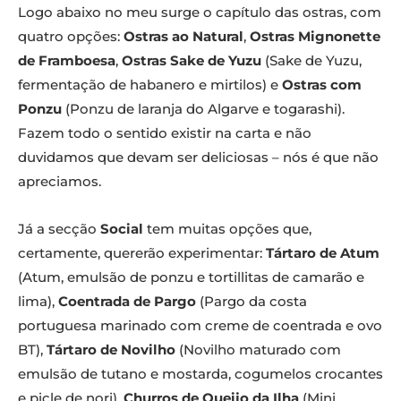
Logo abaixo no meu surge o capítulo das ostras, com
quatro opções:
Ostras ao Natural
,
Ostras Mignonette
de Framboesa
,
Ostras Sake de Yuzu
(Sake de Yuzu,
fermentação de habanero e mirtilos) e
Ostras com
Ponzu
(Ponzu de laranja do Algarve e togarashi).
Fazem todo o sentido existir na carta e não
duvidamos que devam ser deliciosas – nós é que não
apreciamos.
Já a secção
Social
tem muitas opções que,
certamente, quererão experimentar:
Tártaro de Atum
(Atum, emulsão de ponzu e tortillitas de camarão e
lima),
Coentrada de Pargo
(Pargo da costa
portuguesa marinado com creme de coentrada e ovo
BT),
Tártaro de Novilho
(Novilho maturado com
emulsão de tutano e mostarda, cogumelos crocantes
e picle de nori),
Churros de Queijo da Ilha
(Mini