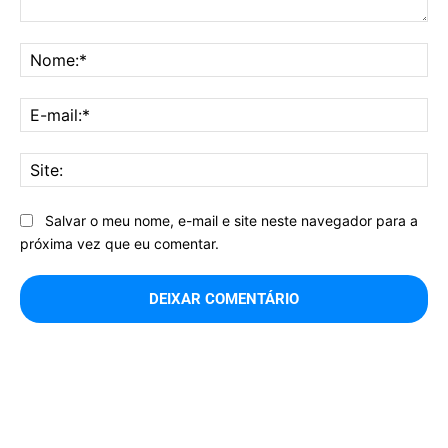
Comentário:
No
E-
mai
Sit
Salvar o meu nome, e-mail e site neste navegador para a
próxima vez que eu comentar.