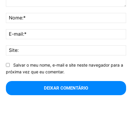
Comentário:
No
E-
mai
Sit
Salvar o meu nome, e-mail e site neste navegador para a
próxima vez que eu comentar.