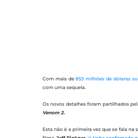
Com mais de
855 milhões de dólares s
com uma sequela.
Os novos detalhes foram partilhados pe
Venom 2.
Esta não é a primeira vez que se fala na 
filme,
Jeff Pinkner
,
já tinha confirmado 