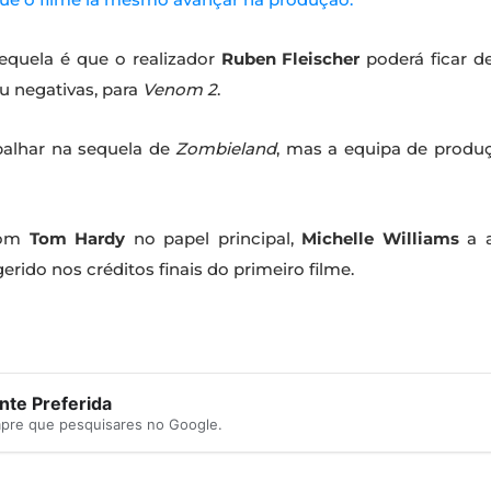
sequela é que o realizador
Ruben Fleischer
poderá ficar de
ou negativas, para
Venom 2
.
abalhar na sequela de
Zombieland
, mas a equipa de prod
com
Tom Hardy
no papel principal,
Michelle Williams
a a
erido nos créditos finais do primeiro filme.
te Preferida
mpre que pesquisares no Google.