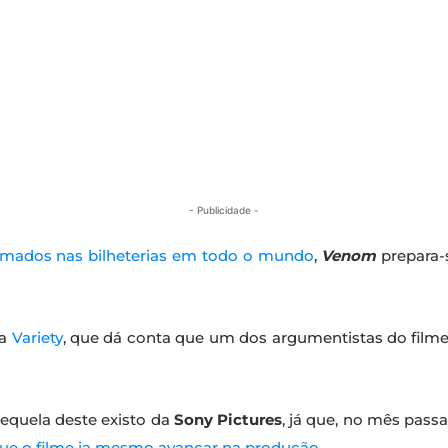
- Publicidade -
omados nas bilheterias em todo o mundo
,
Venom
prepara-
la
Variety
, que dá conta que um dos argumentistas do filme, 
sequela deste existo da
Sony Pictures
, já que, no mês pass
que o filme ia mesmo avançar na produção.