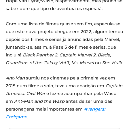
Hope Van Dyne/Wasp, respetivamente, mas pouco se
sabe sobre que tipo de aventura os esperará.
Com uma lista de filmes quase sem fim, especula-se
que este novo projeto chegue em 2022, algum tempo
depois dos filmes e séries já anunciadas pela Marvel,
juntando-se, assim, à Fase 5 de filmes e séries, que
incluirá
Black Panther 2
,
Captain Marvel 2
,
Blade
,
Guardians of the Galaxy Vol.3
,
Ms. Marvel
ou
She-Hulk
.
Ant-Man
surgiu nos cinemas pela primeira vez em
2015 num filme a solo, teve uma aparição em
Captain
America: Civil War
e fez-se acompanhar pela Wasp
em
Ant-Man and the Wasp
antes de ser uma das
personagens mais importantes em
Avengers:
Endgame
.