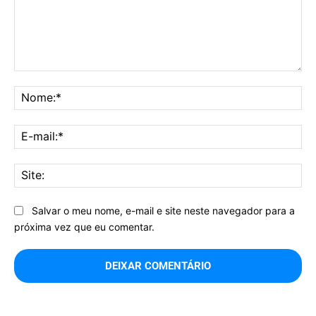
Comentário:
No
E-
mai
Sit
Salvar o meu nome, e-mail e site neste navegador para a
próxima vez que eu comentar.