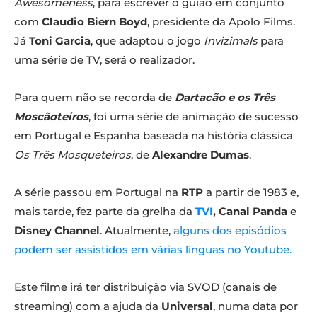
Awesomeness
, para escrever o guião em conjunto
com
Claudio Biern Boyd
, presidente da Apolo Films.
Já
Toni Garcia
, que adaptou o jogo
Invizimals
para
uma série de TV, será o realizador.
Para quem não se recorda de
Dartacão e os Três
Moscãoteiros
, foi uma série de animação de sucesso
em Portugal e Espanha baseada na história clássica
Os Três Mosqueteiros
, de
Alexandre Dumas
.
A série passou em Portugal na
RTP
a partir de 1983 e,
mais tarde, fez parte da grelha da
TVI
, Canal Panda
e
Disney Channel
. Atualmente,
alguns dos episódios
podem ser assistidos em várias línguas no Youtube.
Este filme irá ter distribuição via SVOD (canais de
streaming) com a ajuda da
Universal
, numa data por