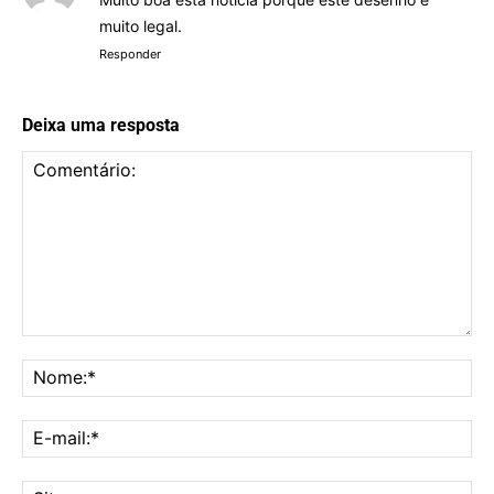
muito legal.
Responder
Deixa uma resposta
Comentário:
No
E-
mai
Sit