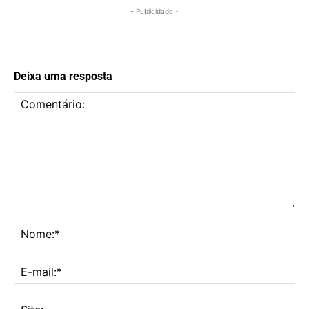
- Publicidade -
Deixa uma resposta
Comentário:
No
E-
mai
Sit