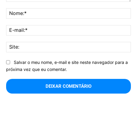
Comentário:
No
E-
mai
Sit
Salvar o meu nome, e-mail e site neste navegador para a
próxima vez que eu comentar.