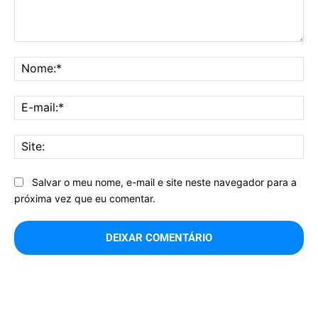
Comentário:
No
E-
mai
Sit
Salvar o meu nome, e-mail e site neste navegador para a
próxima vez que eu comentar.