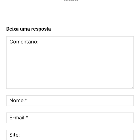
Deixa uma resposta
Comentário:
No
E-
mai
Sit